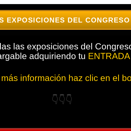
S EXPOSICIONES DEL CONGRESO
odas las exposiciones del Congre
rgable adquiriendo tu
ENTRADA 
 más información haz clic en el b
👇👇👇