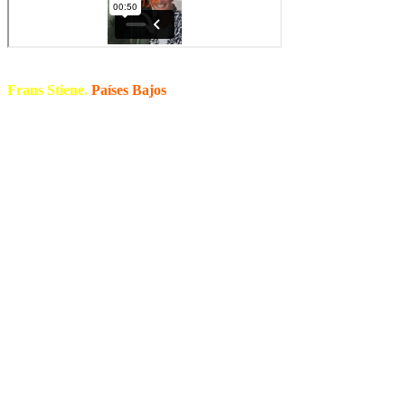
Frans Stiene.
Países Bajos
Es uno de los profesores de Reiki más reconocidos del mundo. Su
comprensión práctica de las influencias japonesas en el sistema ha
permitido a estudiantes de todo el mundo conectarse profundamente
con el Reiki
Frans es cofundador de la Casa Internacional de Reiki y de la
Asociación Internacional de Reiki Shibumi. Es autor de los libros
aclamoados por la crítica. Sus libros están en inglés, holandés,
alemán, francés y, con suerte, pronto en más idiomas
Es muy reoconocido por nosotros los hispanohablantes por ser
coautor del famoso libro “La Enciclopedia de Reiki”
Frans también ha vivido en India – Himalaya durante 2 años y en
Australia, ahora le gusta viajar por el mundo para enseñar y vivir
aventuras emocionantes