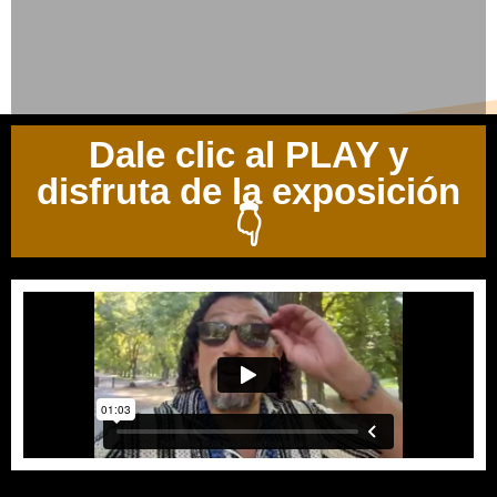
Dale clic al PLAY y
disfruta de la exposición
👇