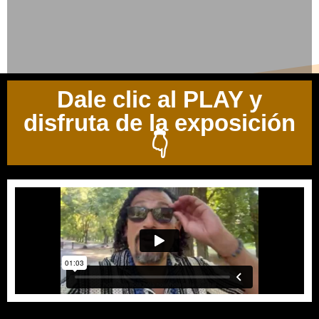
Dale clic al PLAY y
disfruta de la exposición
👇