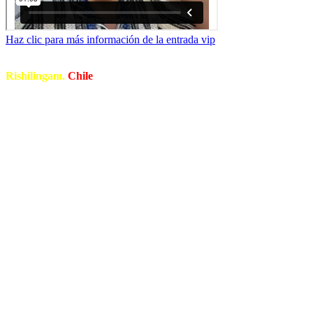
Haz clic para más información de la entrada vip
Rishilingam.
Chile
Con más de 15 años de experiencia enseñando Reiki en Chile,
Colombia, México, USA y España.
Maestro de Reiki en los estilos: Reiki Usui, Reiki Acuario, Reiki
Tolteca, Gendai Reiki Ho, Komyo Reiki Do, Reiki Maha Ananda.
Creador del sistema de Reiki Sammasati.
Ha aprendido y compartido con algunos de los mejores maestros de
Reiki del mundo. Autor de Ebooks de espiritualidad y Reiki.
Fundador de la Escuela Internacional de Reiki Sammasati. Creador
del Diplomado de Reiki Master Pro.
Maestro Espiritual de la Tradición Budista Mahajrya.
Expositor en el Centenario del Usui Reiki Ryoho,
Osaka, Japón,
2023.