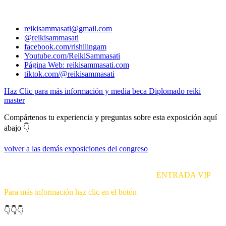
Organizador del VIII Congreso online de Reiki
reikisammasati@gmail.com
@reikisammasati
facebook.com/rishilingam
Youtube.com/ReikiSammasati
Página Web: reikisammasati.com
tiktok.com/@reikisammasati
Haz Clic para más información y media beca Diplomado reiki
master
Compártenos tu experiencia y preguntas sobre esta exposición aquí
abajo 👇
volver a las demás exposiciones del congreso
Obten acceso ilimitado a todas las exposiciones del Congreso, más
bonus y un diploma descargable adquiriendo tu
ENTRADA VIP
Para más información haz clic en el botón
👇👇👇