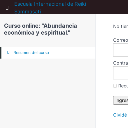
Escuela Internacional de Reiki
Return to all cursos
Sammasati
Curso online: "Abundancia
No tie
económica y espiritual."
Correo
Resumen del curso
Contr
Rec
Olvidé