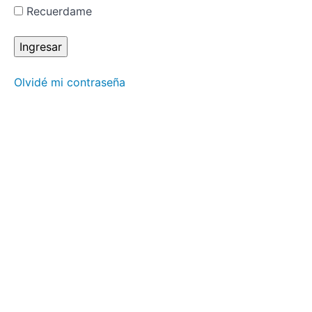
de
Recuerdame
Sanación
Tradicional
Japonesas
Seiheki
Olvidé mi contraseña
Chiryo
Ho
Tanden
Chiryo
Ho
Koki
Ho
Gyoshi
Ho
Heso
Chiryo
Ho