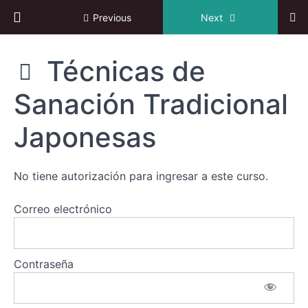
Return to course: Curso online: “Reiki tradicio
Previous
Next
Curso
Técnicas de
online:
"Reiki
Sanación Tradicional
Sección
tradicional
1
japonés.
Nivel
Japonesas
intermedio."
Sección
2
No tiene autorización para ingresar a este curso.
Sección
Correo electrónico
3
Sección
4
Contraseña
Técnicas