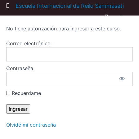
Return to all cursos
Escuela Internacional de Reiki Sammasati
No tiene autorización para ingresar a este curso.
IV
Congreso
Correo electrónico
online
de
Reiki
Contraseña
Resumen
del curso
Recuerdame
Olvidé mi contraseña