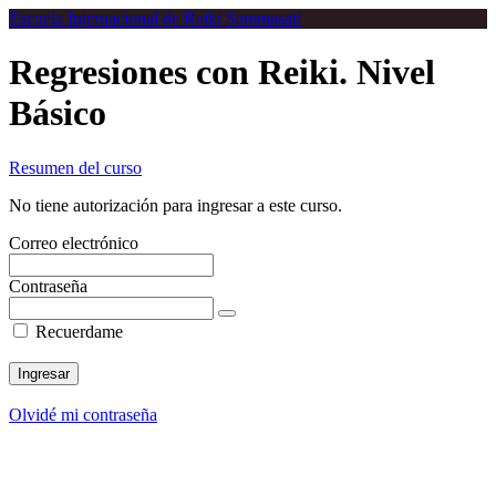
Return
Escuela Internacional de Reiki Sammasati
to
all
Regresiones con Reiki. Nivel
cursos
Básico
Resumen del curso
No tiene autorización para ingresar a este curso.
Correo electrónico
Contraseña
Recuerdame
Olvidé mi contraseña