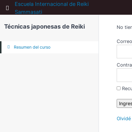
Escuela Internacional de Reiki
Return to all cursos
Sammasati
Técnicas japonesas de Reiki
No tie
Correo
Resumen del curso
Contr
Rec
Olvidé