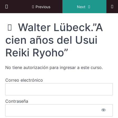
Return to course: V Congreso online de Reiki
Previous
Next
V
Walter Lübeck.”A
Congreso
online de
cien años del Usui
Reiki
Reiki Ryoho”
Descarga
Ebook
No tiene autorización para ingresar a este curso.
Centenario
Correo electrónico
del
Usui
Reiki
Ryoho
Contraseña
Walter
Lübeck."A
cien años