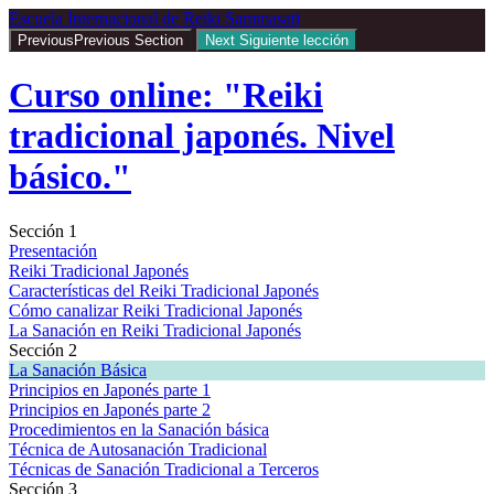
Return
Escuela Internacional de Reiki Sammasati
to
Previous
Previous Section
Next
Siguiente lección
course:
Curso
Curso online: "Reiki
online:
“Reiki
tradicional japonés. Nivel
tradicional
japonés.
básico."
Nivel
básico.”
Sección 1
Presentación
Reiki Tradicional Japonés
Características del Reiki Tradicional Japonés
Cómo canalizar Reiki Tradicional Japonés
La Sanación en Reiki Tradicional Japonés
Sección 2
La Sanación Básica
Principios en Japonés parte 1
Principios en Japonés parte 2
Procedimientos en la Sanación básica
Técnica de Autosanación Tradicional
Técnicas de Sanación Tradicional a Terceros
Sección 3