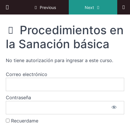
Return to course: Curso online: “Reiki tradicio
Previous
Next
Curso
Procedimientos en
online:
"Reiki
la Sanación básica
tradicional
Sección
japonés.
1
Nivel
básico."
No tiene autorización para ingresar a este curso.
Sección
2
Correo electrónico
La
Sanación
Básica
Contraseña
Principios
en
Japonés
Recuerdame
parte 1