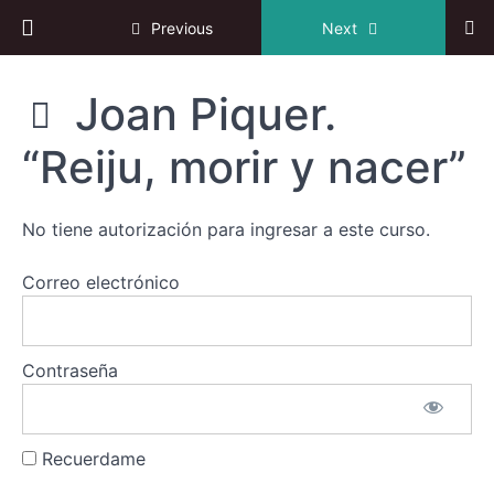
Return to course: III Congreso online de Reiki
Previous
Next
Bienvenida
III
Joan Piquer.
Profundización
Congreso
de
online de
“Reiju, morir y nacer”
Reiki
las
enseñanzas
de
Usui
No tiene autorización para ingresar a este curso.
Nicolás
Correo electrónico
Benedetti.
"Shugendo,
técnicas
japonesas
para la
Contraseña
manifestación
de tu poder
interior”
Recuerdame
Joan