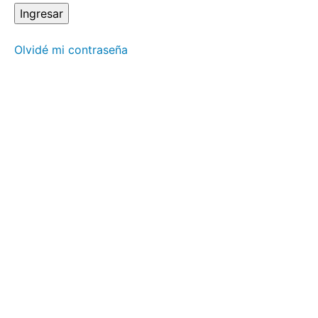
Piquer.
"Reiju,
morir y
nacer”
Olvidé mi contraseña
Rika
Saruhashi.
“La
diferencia
entre el
Reiki
tradicional
japonés y
el Reiki
actual”
Toni
Rovira.
“El multi
Reiki
como
parte del
proceso
en tu
camino
hasta
alcanzar