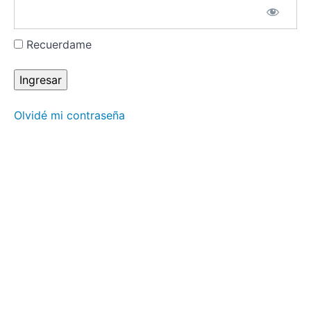
que puedes
incorporar al
dar Reiki.”
Recuerdame
Martin
Torres.
"Experiencias
energéticas y
diferentes
métodos y
Olvidé mi contraseña
sistemas de
Reiki"
Alicia
Arrona.
Médico
Veterinaria
“Reiki en
animales:
tips durante
la
cuarentena”
Jesús
Redondo
Cascante.
“Relámpagos