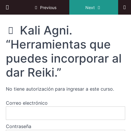
Reiki
Return to course: III Congreso online de Reiki
Previous
Next
F.
Fernando
Ruiz-Torres.
III
Kali Agni.
"Orígenes y
Congreso
proyecciones
online de
del Reiki
“Herramientas que
Reiki
Tolteca"
puedes incorporar al
Alfredo
Aguilera
Saldaña.
dar Reiki.”
“La
enseñanza
de Reiki
en niños
No tiene autorización para ingresar a este curso.
de 7 a 12
años,
sistema
Correo electrónico
Reiki
CEAAN”
Kali Agni.
Contraseña
“Herramientas