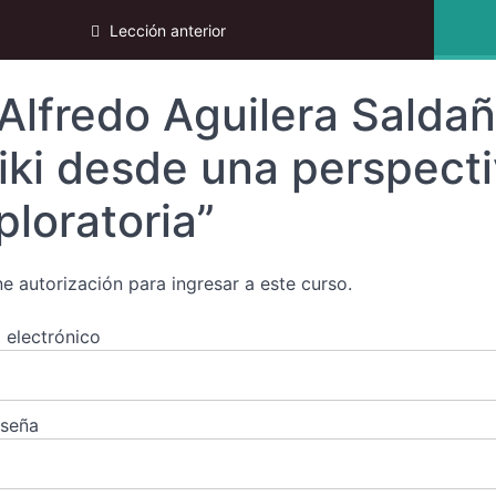
i 2024
Lección anterior
Alfredo Aguilera Saldaña
iki desde una perspecti
ploratoria”
ne autorización para ingresar a este curso.
 electrónico
aseña