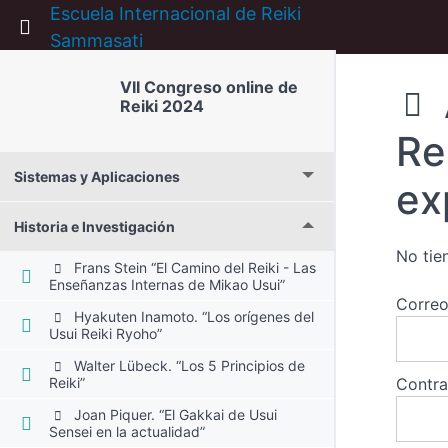
Escuela Internacional de Reiki
Return to course: VII Congreso online de Reik
Sammasati
VII Congreso online de
Reiki 2024
Re
Sistemas y Aplicaciones
ex
Historia e Investigación
No tie
Frans Stein “El Camino del Reiki - Las
Enseñanzas Internas de Mikao Usui”
Correo
Hyakuten Inamoto. “Los orígenes del
Usui Reiki Ryoho”
Walter Lübeck. “Los 5 Principios de
Reiki”
Contr
Joan Piquer. “El Gakkai de Usui
Sensei en la actualidad”