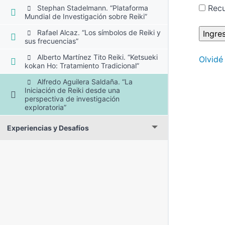
Rec
Stephan Stadelmann. “Plataforma
Mundial de Investigación sobre Reiki”
Rafael Alcaz. “Los símbolos de Reiki y
sus frecuencias”
Alberto Martínez Tito Reiki. “Ketsueki
Olvidé
kokan Ho: Tratamiento Tradicional”
Alfredo Aguilera Saldaña. “La
Iniciación de Reiki desde una
perspectiva de investigación
exploratoria”
Experiencias y Desafíos