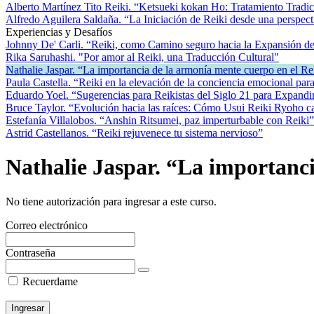
Alberto Martínez Tito Reiki. “Ketsueki kokan Ho: Tratamiento Tradic
Alfredo Aguilera Saldaña. “La Iniciación de Reiki desde una perspecti
Experiencias y Desafíos
Johnny De' Carli. “Reiki, como Camino seguro hacia la Expansión de
Rika Saruhashi. "Por amor al Reiki, una Traducción Cultural"
Nathalie Jaspar. “La importancia de la armonía mente cuerpo en el Re
Paula Castella. “Reiki en la elevación de la conciencia emocional para 
Eduardo Yoel. “Sugerencias para Reikistas del Siglo 21 para Expandi
Bruce Taylor. “Evolución hacia las raíces: Cómo Usui Reiki Ryoho c
Estefanía Villalobos. “Anshin Ritsumei, paz imperturbable con Reiki”
Astrid Castellanos. “Reiki rejuvenece tu sistema nervioso”
Nathalie Jaspar. “La importanci
No tiene autorización para ingresar a este curso.
Correo electrónico
Contraseña
Recuerdame