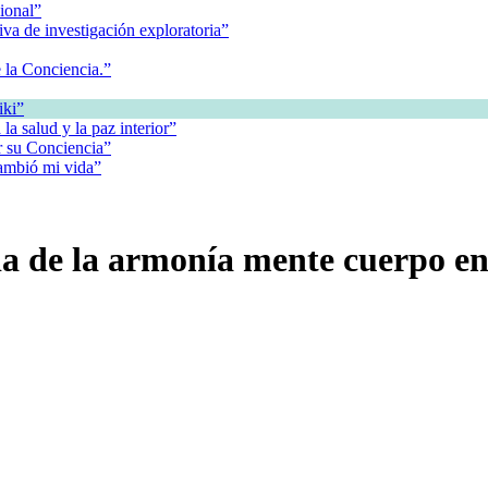
ional”
va de investigación exploratoria”
 la Conciencia.”
iki”
la salud y la paz interior”
r su Conciencia”
ambió mi vida”
a de la armonía mente cuerpo en