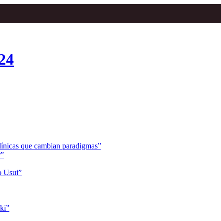
24
clínicas que cambian paradigmas”
r”
o Usui”
ki”