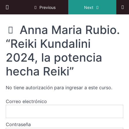
Benedetti.
Return to course: II Congreso Online de Reiki
Previous
Next
“Diferentes
sistemas y
técnicas
de reiki en
II
Anna Maria Rubio.
el mundo”
Congreso
Online de
Vajra
“Reiki Kundalini
Reiki
Tay.
“Karuna Ki.
Reiki de la
2024, la potencia
compasión”
hecha Reiki”
Gendo
Hozan.
“Reiki y
su
No tiene autorización para ingresar a este curso.
conexión
con las
plantas
Correo electrónico
de
poder”
Anna
Contraseña
Maria