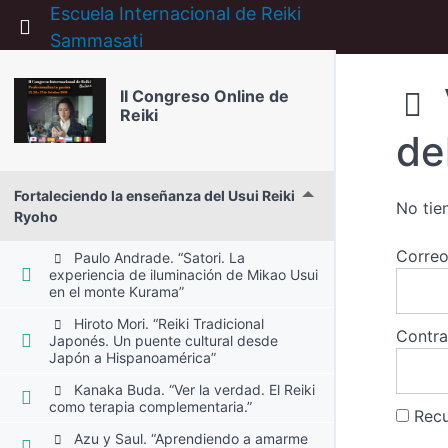
Escuela Internacional de Reiki
Return to course: II Congreso Online de Reiki
Sammasati
II Congreso Online de
Reiki
de
Fortaleciendo la enseñanza del Usui Reiki
No tie
Ryoho
Correo
Paulo Andrade. “Satori. La
experiencia de iluminación de Mikao Usui
en el monte Kurama”
Hiroto Mori. “Reiki Tradicional
Contr
Japonés. Un puente cultural desde
Japón a Hispanoamérica”
Kanaka Buda. “Ver la verdad. El Reiki
como terapia complementaria.”
Rec
Azu y Saul. “Aprendiendo a amarme