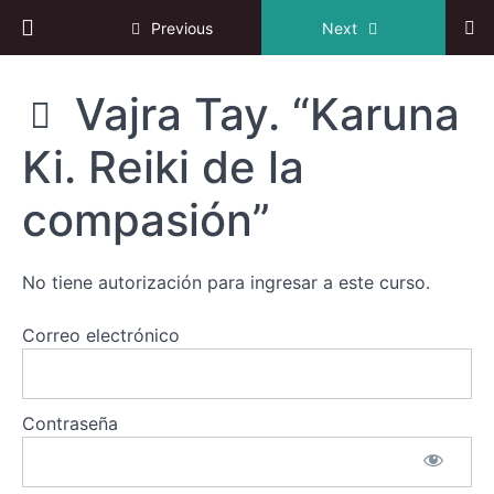
Return to course: II Congreso Online de Reiki
Previous
Next
II
Vajra Tay. “Karuna
Congreso
Online de
Ki. Reiki de la
Reiki
compasión”
Fortaleciendo
la
No tiene autorización para ingresar a este curso.
enseñanza
del
Usui
Correo electrónico
Reiki
Ryoho
Contraseña
Diversas
formas
y