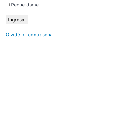
aplicaciones
Recuerdame
del
Reiki
Profesionalización
Olvidé mi contraseña
del
Reiki