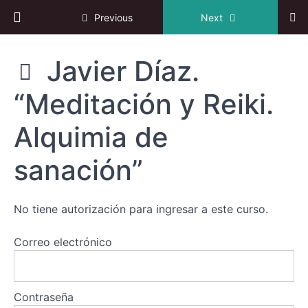
Return to course: VI Congreso online de Reiki
Sistemas
Previous
Next
y
aplicaciones
de
VI
Javier Díaz.
Congreso
Reiki
online de
“Meditación y Reiki.
Reiki
Walter
Lübeck.“¿Por
qué Rainbow
Alquimia de
Reiki® es un
sistema de
sanación”
curación
milagroso?”
Nathalie
No tiene autorización para ingresar a este curso.
Jaspar.
“Artes
marciales,
Correo electrónico
budismo
y Reiki”
Javier
Contraseña
Díaz.