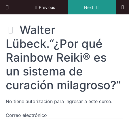
Return to course: VI Congreso online de Reiki
Historia
Previous
Next
e
investigación
en
VI
Walter
Congreso
Reiki
online de
Lübeck.“¿Por qué
Reiki
Experiencias
y
Rainbow Reiki® es
desafíos
del
un sistema de
Reiki
curación milagroso?”
Sistemas
y
aplicaciones
No tiene autorización para ingresar a este curso.
de
Reiki
Correo electrónico
Walter
Lübeck.“¿Por