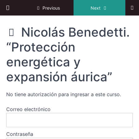
budismo
Return to course: VI Congreso online de Reiki
Previous
Next
y Reiki”
Javier
Díaz.
VI
Nicolás Benedetti.
“Meditación
Congreso
y Reiki.
online de
Alquimia de
“Protección
Reiki
sanación”
energética y
Fernando
Ruiz.
expansión áurica”
"Reiki y
Viajes
Astrales"
Alfredo
No tiene autorización para ingresar a este curso.
Aguilera
Saldaña.
“Reiki en
Correo electrónico
Cuidado
gerontológico”
Nicolás
Contraseña
Benedetti.