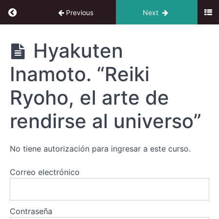
Return to course: IV Congreso online de Reiki
Previous
Next
IV
Hyakuten
Congreso
online de
Inamoto. “Reiki
Reiki
Reiki,
Ryoho, el arte de
ciencia
y
rendirse al universo”
tecnologías
Reiki
No tiene autorización para ingresar a este curso.
Ryoho
una
Correo electrónico
práctica
espiritual
Contraseña
Hyakuten