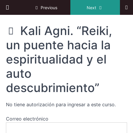
Rika
Return to course: IV Congreso online de Reiki
Previous
Next
Saruhashi.
“Reiki
desde el
origen a la
IV
Kali Agni. “Reiki,
actualidad.
Congreso
Desde el
online de
Usui Reiki
un puente hacia la
Reiki
Ryoho al
Gendai
Reiki Ho”
espiritualidad y el
Nicolás
auto
Benedetti.
“Visión
descubrimiento”
esotérica
japonesa
para
alcanzar
el Satori,
No tiene autorización para ingresar a este curso.
antes de
Usui”
Correo electrónico
Kali Agni.
“Reiki, un