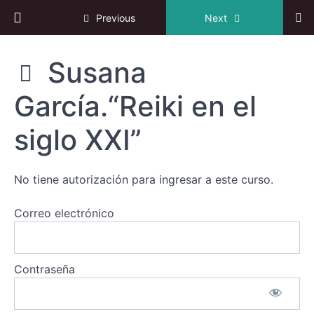
y
Return to course: IV Congreso online de Reiki
Previous
Next
aplicaciones
del
Reiki
IV
Susana
Congreso
online de
Walter
García.“Reiki en el
Reiki
Lübeck.
“Reiki
Arcoíris,
siglo XXI”
orígenes
y futuro
del
Reiki”
No tiene autorización para ingresar a este curso.
Eduardo
Correo electrónico
Yoel.
"Reiki
Diamantes
del Buda
Contraseña
Maitreya”
Susana
García.“Reiki