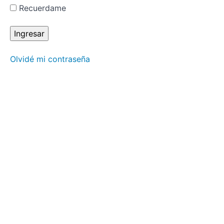
en el siglo
Recuerdame
XXI”
Martin
Torres.
"Reiki Jin
Kei Do, el
Olvidé mi contraseña
camino de
la
compasión"
Javier
Diaz.
“Reiki,
más allá
de la
imposición
de manos”
Alfredo
Aguilera
Saldaña.
“Qué es la
Reikipuntura
CEAAN”
Iruña