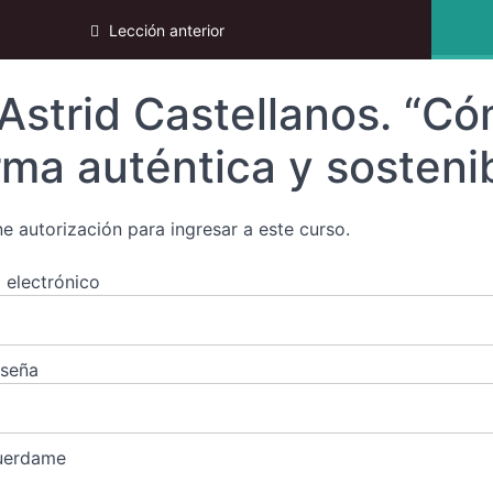
ki 2025
Lección anterior
Astrid Castellanos. “Cóm
rma auténtica y sostenib
ne autorización para ingresar a este curso.
 electrónico
aseña
uerdame