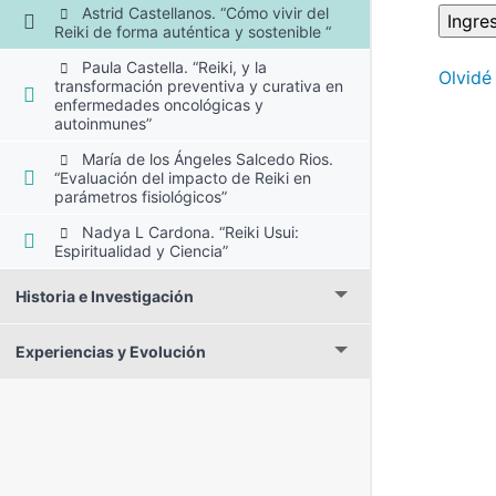
Astrid Castellanos. “Cómo vivir del
Reiki de forma auténtica y sostenible “
Paula Castella. “Reiki, y la
Olvidé
transformación preventiva y curativa en
enfermedades oncológicas y
autoinmunes”
María de los Ángeles Salcedo Rios.
“Evaluación del impacto de Reiki en
parámetros fisiológicos”
Nadya L Cardona. “Reiki Usui:
Espiritualidad y Ciencia”
Historia e Investigación
Experiencias y Evolución