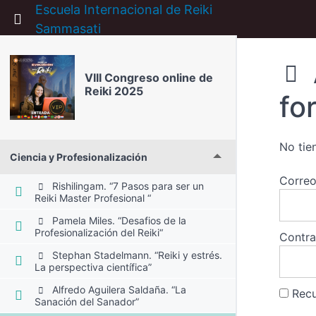
Escuela Internacional de Reiki
Return to course: VIII Congreso online de Rei
Sammasati
VIII Congreso online de
Reiki 2025
fo
No tie
Ciencia y Profesionalización
Correo
Rishilingam. “7 Pasos para ser un
Reiki Master Profesional “
Pamela Miles. “Desafios de la
Profesionalización del Reiki“
Contr
Stephan Stadelmann. “Reiki y estrés.
La perspectiva científica”
Alfredo Aguilera Saldaña. “La
Rec
Sanación del Sanador”