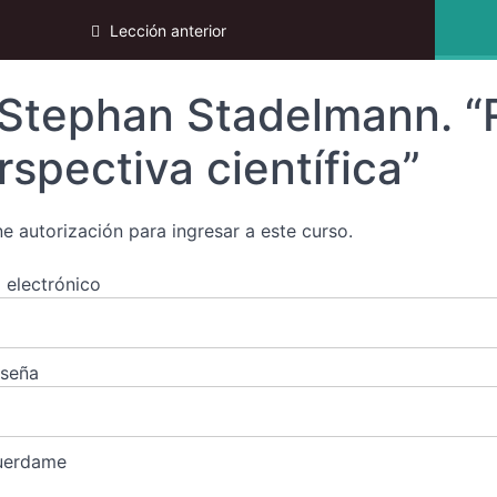
ki 2025
Lección anterior
Stephan Stadelmann. “Re
rspectiva científica”
ne autorización para ingresar a este curso.
 electrónico
aseña
uerdame