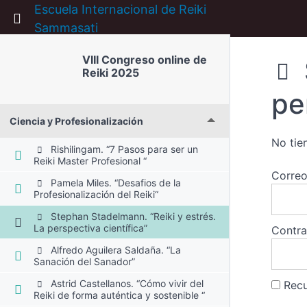
Escuela Internacional de Reiki
Return to course: VIII Congreso online de Rei
Sammasati
VIII Congreso online de
Reiki 2025
pe
Ciencia y Profesionalización
No tie
Rishilingam. “7 Pasos para ser un
Reiki Master Profesional “
Correo
Pamela Miles. “Desafios de la
Profesionalización del Reiki“
Stephan Stadelmann. “Reiki y estrés.
La perspectiva científica”
Contr
Alfredo Aguilera Saldaña. “La
Sanación del Sanador”
Astrid Castellanos. “Cómo vivir del
Rec
Reiki de forma auténtica y sostenible “