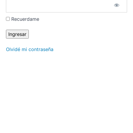
de los
Ángeles
Salcedo
Recuerdame
Rios.
“Evaluación
del impacto
de Reiki en
parámetros
fisiológicos”
Olvidé mi contraseña
Nadya L
Cardona.
“Reiki Usui:
Espiritualidad
y Ciencia”
Historia
e
Investigación
Experiencias
y
Evolución