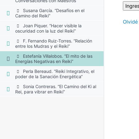
Conversaciones con Maestros”
Susana García. “Desafíos en el
Camino del Reiki”
Olvidé
Joan Piquer. “Hacer visible la
oscuridad con la luz del Reiki”
F. Fernando Ruiz-Torres. “Relación
entre los Mudras y el Reiki”
Estefanía Villalobos. “El mito de las
Energías Negativas en Reiki”
Perla Bereaud. “Reiki Integrativo, el
poder de la Sanación Energética“
Sonia Contreras. “El Camino del Ki al
Rei, para vibrar en Reiki”