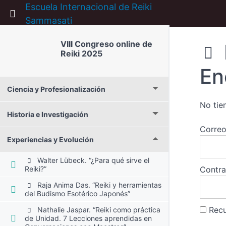
Escuela Internacional de Reiki
Return to course: VIII Congreso online de Rei
Sammasati
VIII Congreso online de
Reiki 2025
En
Ciencia y Profesionalización
No tie
Historia e Investigación
Correo
Experiencias y Evolución
Walter Lübeck. “¿Para qué sirve el
Reiki?”
Contr
Raja Anima Das. “Reiki y herramientas
del Budismo Esotérico Japonés”
Rec
Nathalie Jaspar. “Reiki como práctica
de Unidad. 7 Lecciones aprendidas en