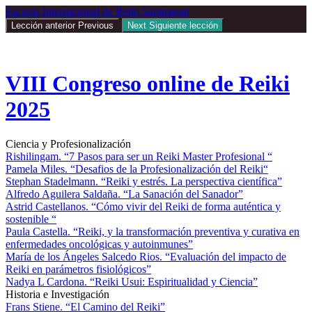
Return
Escuela Internacional de Reiki Sammasati
to
Lección anterior
Previous
Next
Siguiente lección
course:
VIII
Congreso
online
VIII Congreso online de Reiki
de
Reiki
2025
2025
Ciencia y Profesionalización
Rishilingam. “7 Pasos para ser un Reiki Master Profesional “
Pamela Miles. “Desafios de la Profesionalización del Reiki“
Stephan Stadelmann. “Reiki y estrés. La perspectiva científica”
Alfredo Aguilera Saldaña. “La Sanación del Sanador”
Astrid Castellanos. “Cómo vivir del Reiki de forma auténtica y
sostenible “
Paula Castella. “Reiki, y la transformación preventiva y curativa en
enfermedades oncológicas y autoinmunes”
María de los Ángeles Salcedo Rios. “Evaluación del impacto de
Reiki en parámetros fisiológicos”
Nadya L Cardona. “Reiki Usui: Espiritualidad y Ciencia”
Historia e Investigación
Frans Stiene. “El Camino del Reiki”