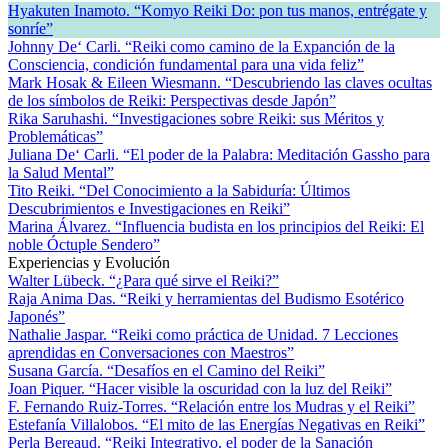
Hyakuten Inamoto. “Komyo Reiki Do: pon tus manos, entrégate y
sonríe”
Johnny De‘ Carli. “Reiki como camino de la Expanción de la
Consciencia, condición fundamental para una vida feliz”
Mark Hosak & Eileen Wiesmann. “Descubriendo las claves ocultas
de los símbolos de Reiki: Perspectivas desde Japón”
Rika Saruhashi. “Investigaciones sobre Reiki: sus Méritos y
Problemáticas”
Juliana De‘ Carli. “El poder de la Palabra: Meditación Gassho para
la Salud Mental”
Tito Reiki. “Del Conocimiento a la Sabiduría: Últimos
Descubrimientos e Investigaciones en Reiki”
Marina Álvarez. “Influencia budista en los principios del Reiki: El
noble Óctuple Sendero”
Experiencias y Evolución
Walter Lübeck. “¿Para qué sirve el Reiki?”
Raja Anima Das. “Reiki y herramientas del Budismo Esotérico
Japonés”
Nathalie Jaspar. “Reiki como práctica de Unidad. 7 Lecciones
aprendidas en Conversaciones con Maestros”
Susana García. “Desafíos en el Camino del Reiki”
Joan Piquer. “Hacer visible la oscuridad con la luz del Reiki”
F. Fernando Ruiz-Torres. “Relación entre los Mudras y el Reiki”
Estefanía Villalobos. “El mito de las Energías Negativas en Reiki”
Perla Bereaud. “Reiki Integrativo, el poder de la Sanación